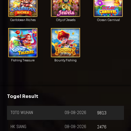
Caribbean Riches
City of Jewels
Ocean Carnival
Fishing Treasure
Bounty Fishing
Togel Result
CAROLINA DAY
08-08-2026
6936
OREGON 1
08-08-2026
1535