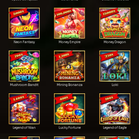
Neon Fantasy
Money Empire
Money Dragon
Mushroom Bandit
Mining Bonanza
Loki
Legend of Nian
Lucky Fortune
Legend of Eagle