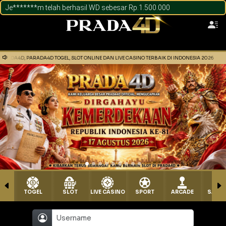
ADA4D TOGEL, SLOT ONLINE DAN LIVE CASINO TERBAIK DI INDONESIA 2026
SE
TOGEL
SLOT
LIVE CASINO
SPORT
ARCADE
SABU