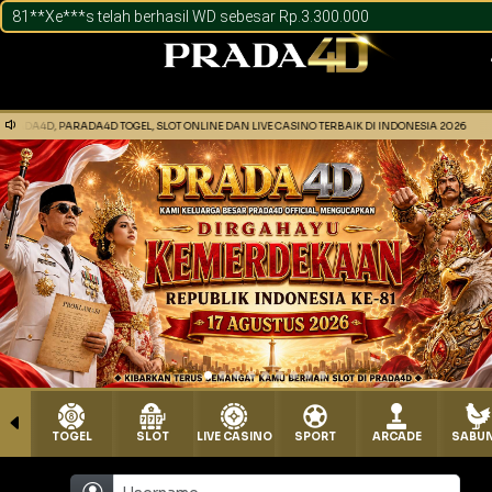
81**Xe***s telah berhasil WD sebesar Rp.3.300.000
A4D, PARADA4D TOGEL, SLOT ONLINE DAN LIVE CASINO TERBAIK DI INDONESIA 2026
TOGEL
SLOT
LIVE CASINO
SPORT
ARCADE
SABU