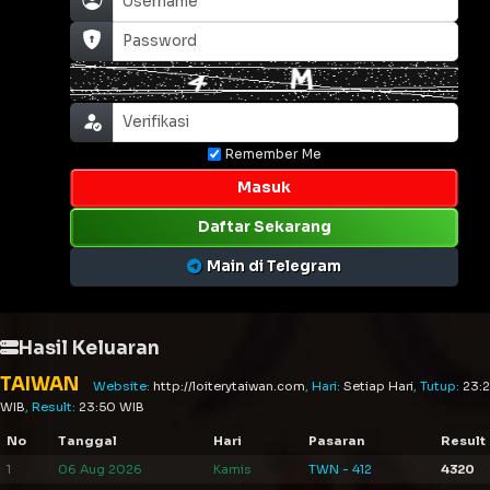
Remember Me
Masuk
Daftar Sekarang
Main di Telegram
Hasil Keluaran
TAIWAN
Website:
http://loiterytaiwan.com
, Hari:
Setiap Hari
, Tutup:
23:
WIB
, Result:
23:50 WIB
No
Tanggal
Hari
Pasaran
Result
1
06 Aug 2026
Kamis
TWN - 412
4320