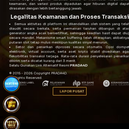
keamanan, dan variasi produk dipadukan agar hiburan digital dapa
dirasakan dengan lebih bertanggung jawab.
Legalitas Keamanan dan Proses Transaksi
Semua aktivitas di platform ini dikendalikan oleh sistem yang tela
diaudit secara berkala, serta permainan taruhan dibangun di ata
generator angka acak bersertifikat, sehingga keadilan hasil dapat diuj
secara mandiri. Mekanisme smart buffering telah diterapkan; akibatnya
putaran slot tetap mulus meskipun kualitas sinyal menurun.
Setor dan penarikan diproses secara otomatis. Opsi dompe
elektronik, virtual account, serta aset kripto stabil disediakan aga
fleksibilitas transaksi terjaga. Rata-rata durasi penyelesaian penarika
dikirim serta dicatat kurang dari 3 menit.
Selalu Gunakan Link Alternatif Resmi
PRADA4D
© 2015 - 2026 Copyright PRADA4D.
All Rights Reserved.
LAPOR PUSAT