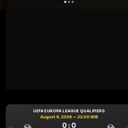
QUALIFIERS
UEFA EUROPA LEAGUE 
2:00 WIB
August 7, 2026 — 00
0 : 0