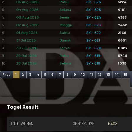
2
05 Aug 2026
Rabu
SY - 626
5224
3
04 Aug 2026
Selasa
SY - 625
9181
4
03 Aug 2026
Senin
SY - 624
4353
5
02 Aug 2026
Minggu
SY - 623
7462
6
01 Aug 2026
Sabtu
SY - 622
2166
7
31 Jul 2026
Jumat
SY - 621
6601
8
30 Jul 2026
Kamis
SY - 620
0887
9
29 Jul 2026
Rabu
SY - 619
5746
10
28 Jul 2026
Selasa
SY - 618
1038
First
1
2
3
4
5
6
7
8
9
10
11
12
13
14
15
Togel Result
TOTO WUHAN
06-08-2026
6403