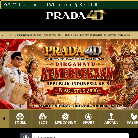
Br*d**10 telah berhasil WD sebesar Rp.3.300.000
DA4D, PARADA4D TOGEL, SLOT ONLINE DAN LIVE CASINO TERBAIK DI INDONESIA 2026
TOGEL
SLOT
LIVE CASINO
SPORT
ARCADE
SABU