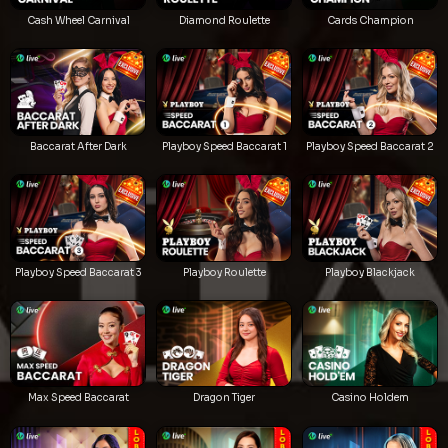
Cash Wheel Carnival
Diamond Roulette
Cards Champion
Baccarat After Dark
Playboy Speed Baccarat 1
Playboy Speed Baccarat 2
Playboy Speed Baccarat 3
Playboy Roulette
Playboy Blackjack
Max Speed Baccarat
Dragon Tiger
Casino Holdem