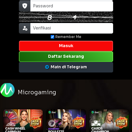
Remember Me
Masuk
Daftar Sekarang
Main di Telegram
Microgaming