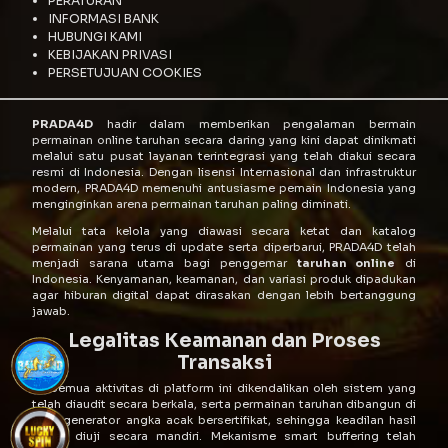
PERATURAN
INFORMASI BANK
HUBUNGI KAMI
KEBIJAKAN PRIVASI
PERSETUJUAN COOKIES
PRADA4D
hadir dalam memberikan pengalaman bermain
permainan online taruhan secara daring yang kini dapat dinikmati
melalui satu pusat layanan terintegrasi yang telah diakui secara
resmi di Indonesia. Dengan lisensi Internasional dan infrastruktur
modern, PRADA4D memenuhi antusiasme pemain Indonesia yang
menginginkan arena permainan taruhan paling diminati.
Melalui tata kelola yang diawasi secara ketat dan katalog
permainan yang terus di update serta diperbarui, PRADA4D telah
menjadi sarana utama bagi penggemar
taruhan online
di
Indonesia. Kenyamanan, keamanan, dan variasi produk dipadukan
agar hiburan digital dapat dirasakan dengan lebih bertanggung
jawab.
Legalitas Keamanan dan Proses
Transaksi
Semua aktivitas di platform ini dikendalikan oleh sistem yang
telah diaudit secara berkala, serta permainan taruhan dibangun di
atas generator angka acak bersertifikat, sehingga keadilan hasil
dapat diuji secara mandiri. Mekanisme smart buffering telah