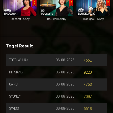
Baccarat Lobby
Roulette Lobby
Blackjack Lobby
Togel Result
TOTO WUHAN
06-08-2026
C
4551
HK SIANG
06-08-2026
O
9220
CAIRO
06-08-2026
O
4753
SYDNEY
06-08-2026
O
7097
SWISS
06-08-2026
O
5516