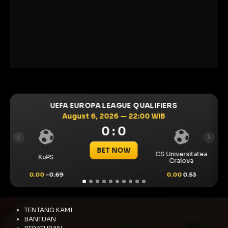
UEFA EUROPA LEAGUE QUALIFIERS
August 6, 2026 — 22:59 WIB
0 : 0
Previous
Next
BET NOW
tea
Maccabi Tel Aviv
CSKA Sofia
(n)
0.25
0.72
-0.25
-0.88
TENTANG KAMI
BANTUAN