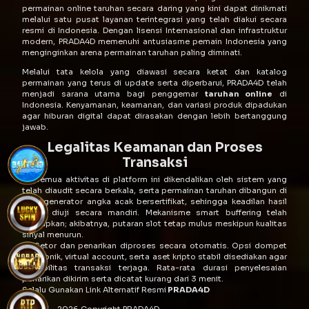
permainan online taruhan secara daring yang kini dapat dinikmati
melalui satu pusat layanan terintegrasi yang telah diakui secara
resmi di Indonesia. Dengan lisensi Internasional dan infrastruktur
modern, PRADA4D memenuhi antusiasme pemain Indonesia yang
menginginkan arena permainan taruhan paling diminati.
Melalui tata kelola yang diawasi secara ketat dan katalog
permainan yang terus di update serta diperbarui, PRADA4D telah
menjadi sarana utama bagi penggemar
taruhan online
di
Indonesia. Kenyamanan, keamanan, dan variasi produk dipadukan
agar hiburan digital dapat dirasakan dengan lebih bertanggung
jawab.
Legalitas Keamanan dan Proses
Transaksi
Semua aktivitas di platform ini dikendalikan oleh sistem yang
telah diaudit secara berkala, serta permainan taruhan dibangun di
atas generator angka acak bersertifikat, sehingga keadilan hasil
dapat diuji secara mandiri. Mekanisme smart buffering telah
diterapkan; akibatnya, putaran slot tetap mulus meskipun kualitas
sinyal menurun.
Setor dan penarikan diproses secara otomatis. Opsi dompet
elektronik, virtual account, serta aset kripto stabil disediakan agar
fleksibilitas transaksi terjaga. Rata-rata durasi penyelesaian
penarikan dikirim serta dicatat kurang dari 3 menit.
Selalu Gunakan Link Alternatif Resmi
PRADA4D
© 2015 - 2026 Copyright PRADA4D.