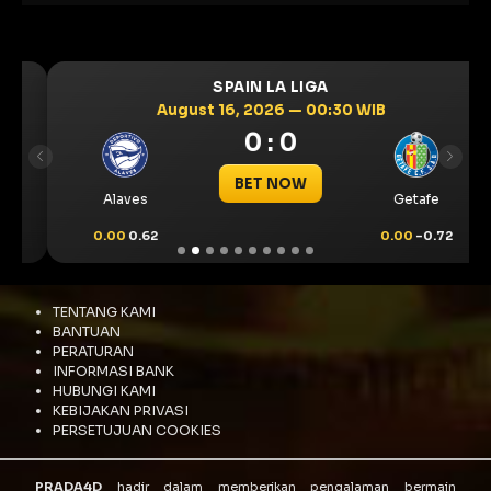
SPAIN LA LIGA
August 16, 2026 — 00:30 WIB
0 : 0
Previous
Next
BET NOW
Alaves
Getafe
0.00
0.62
0.00
-0.72
TENTANG KAMI
BANTUAN
PERATURAN
INFORMASI BANK
HUBUNGI KAMI
KEBIJAKAN PRIVASI
PERSETUJUAN COOKIES
PRADA4D
hadir dalam memberikan pengalaman bermain