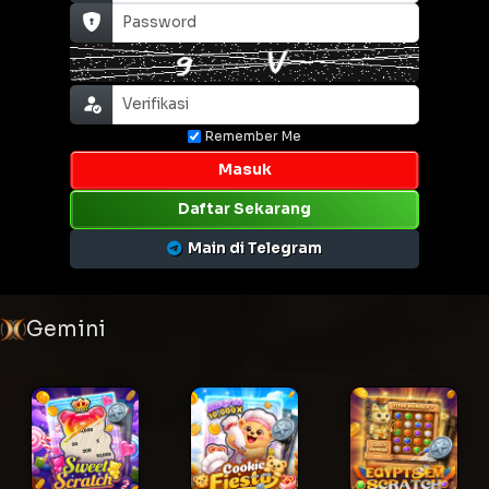
Remember Me
Masuk
Daftar Sekarang
Main di Telegram
Gemini