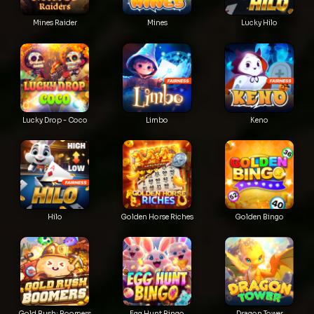
Mines Raider
Mines
Lucky Hilo
Lucky Drop - Coco
Limbo
Keno
Hilo
Golden Horse Riches
Golden Bingo
Gold Rush: Boomers
Egg Hunt Bingo
Dragon Tower