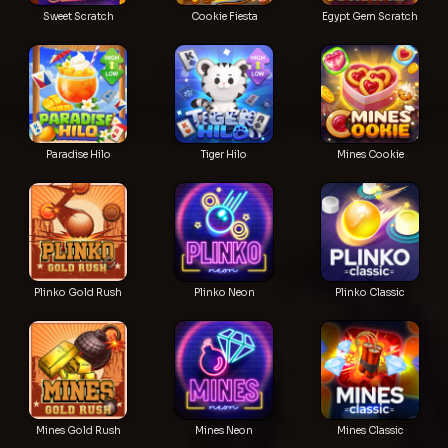
Sweet Scratch
Cookie Fiesta
Egypt Gem Scratch
Paradise Hilo
Tiger Hilo
Mines Cookie
Plinko Gold Rush
Plinko Neon
Plinko Classic
Mines Gold Rush
Mines Neon
Mines Classic