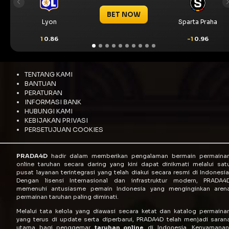
Previous
BET NOW
Sparta Praha
SK Sturm Graz
-1
0.96
-0.5
0.95
TENTANG KAMI
BANTUAN
PERATURAN
INFORMASI BANK
HUBUNGI KAMI
KEBIJAKAN PRIVASI
PERSETUJUAN COOKIES
PRADA4D
hadir dalam memberikan pengalaman bermain permaina
online taruhan secara daring yang kini dapat dinikmati melalui sat
pusat layanan terintegrasi yang telah diakui secara resmi di Indonesia
Dengan lisensi Internasional dan infrastruktur modern, PRADA4
memenuhi antusiasme pemain Indonesia yang menginginkan aren
permainan taruhan paling diminati.
Melalui tata kelola yang diawasi secara ketat dan katalog permaina
yang terus di update serta diperbarui, PRADA4D telah menjadi saran
utama bagi penggemar
taruhan online
di Indonesia. Kenyamanan