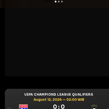
UALIFIERS
UEFA CHAMPIONS LEAGUE Q
00 WIB
August 12, 2026 — 01:3
0 : 0