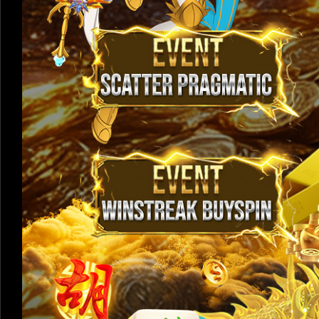
- wajib posting di fb group PRADA4D setiap ingin claim
tanpa adanya kalah maupun draw
- Wajib mengikuti chanel telegram dan Group Facebook :
- Tidak boleh lanjut bermain sebelum claim di nyatakan sah
SCATTER MAHJONG WA
Telegram :
Klik Disini (Join Telegram)
- Klaim bonus harus pada hari itu juga jika lewat 1×24 jam mak
Facebook :
Klik Disini (Join Group FB)
- Bonus yang akan diberikan sebesar 50% dari total BETTING ke
Syarat & Ketentuan :
- Contoh perhitungan :
- Minimal taruhan / stake 2000++ , 3000++ , 10.000++
- bet pertandingan no 1 RP. 20.000,- Menang (Meron)
- Hanya berlaku untuk member yang tidak mengambil bonus yan
- bet pertandingan no 2 RP. 40.000,- Menang (Wala)
- yang dihitung hanya scatter yang langsung muncul dapat 3,4 a
- bet pertandingan no 3 RP. 30.000,- Menang (Meron)
SCATTER PRAGMATIC 
- Tidak berlaku Scatter dari Pecahan, Contoh : awal mendapatkan 
- bet pertandingan no 4 RP. 70.000,- Menang (Wala)
- Perhitungan dari sistem pecah spin contoh : awal 3 scatter lalu
- bet pertandingan no 5 RP. 40.000,- Menang (Meron)
- selama pengecekan member dilarang bermain / melanjutkan 
Syarat & Ketentuan :
- bet pertandingan no 6 RP. 60.000,- Menang (Wala)
berikan, jika member kedapatan bermain sebelum pengecekan s
- Minimal Taruhan ( Stake ) : Rp, 2,000
- bet pertandingan no 7 RP. 30.000,- Menang (Meron)
*DETAIL HADIAH :
- Bisa double claim dengan event FREESPIN
- bet pertandingan no 8 RP. 60.000,- Menang (Meron)
>STAKE 2,000++ :
- Scatter yang dapat di dalam putaran BUYSPIN/FREESPIN tidak b
- Total kemenangan 8x berturut turut = Rp. 350.000 x 50% = Rp. 17
3 Scatter : 20.000
WINSTREAK BUYSPIN
- Untuk Scatter yang di dapatkan hasil dari Pecahan/Runtuhan
- Screenshoot history kemenangan lalu post di group facebook
4 scatter : 60,000
- Saat ingin Claim, Player wajib memberikan screenshot bukti dar
- Wajib mengikuti chanel telegram dan Group Facebook :
5 scatter : 150,000
Telegram :
Klik Disini (Join Telegram)
- Wajib Posting di grup Facebook PRADA4D menggunakan Hastag
Syarat & Ketentuan :
Facebook :
Klik Disini (Join Group FB)
>STAKE 4,000+