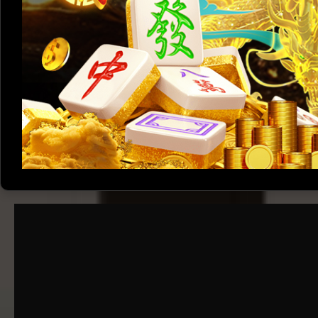
- Wajib mengikuti chanel telegram dan Group Facebook :
- Hanya berlaku untuk member yang tidak mengambil Bonus apa
3 Scatter : 40,000
Telegram :
Klik Disini (Join Telegram)
Facebook :
Klik Disini (Join Group FB)
- Hanya berlaku untuk BUYSPIN. (Bukan freespin,re-spin,Hold-spin
4 Scatter : 100,000
- 1 ID Bisa Maksimal Klaim 1x per hari, Klaim via Livechat/Whatsap
5 Scatter : 250,000
SUPER SCATER BONAN
- Bonus Wajib di klaim saat itu juga setelah hasil BUYSPIN selesai
>STAKE 10,000+
- Jika masih bermain meskipun hanya 1x, maka dianggap HANGUS!
3 Scatter : 85,000
jedah )
Syarat & Ketentuan :
4 Scatter : 150,000
- >RINCIHAN HADIAH :
- Event ini Berlaku Pada Permainan Sweet Bonanza Super Scatter
5 Scatter : 300,000
- *BUYSPIN Rp. 20.000
- Event ini tidak dapat digabungkan dengan event lainnya
- Wajib mengikuti chanel telegram dan Group Facebook :
- 3x Winstreak :50.000
Telegram :
Klik Disini (Join Telegram)
- Jika sudah claim bonus Lainnya, Wajib harus ada Deposit baru j
Facebook :
Klik Disini (Join Group FB)
- 4x Winstreak : 75.000
BOLA PETIR
- Minimal bet untuk claim event ini adalah 800 perak
- 5x Winstreak :150.000
- Untuk dapat claim pemain wajib mendapatkan Scatter pada F
- *BUYSPIN Rp. 40.000
Freespin atau Buyspin
Syarat & Ketentuan :
- 3x Winstreak :80.000
- Maksimal Claim bonus ini hanya 1x dalam sehari (BONUS RESET
- Hanya berlaku untuk member yang tidak mengambil Bonus apa
- 4x Winstreak :150.000
*RINCIHAN HADIAH :
- Event ini tidak dapat digabungkan dengan event lainnya
- 5x Winstreak :200.000
1 SUPER SCATTER : Rp100,000
- Maksimal Claim 3 BOLA/LOVE per ID per hari dan petir wajib con
- *BUYSPIN Rp. 80.000
2 SUPER SCATTER : Rp250,000
- Maksimal Taruhan 2.000 (tanpa peluang ganda) taruhan 2.500 (
- 3x Winstreak :150.000