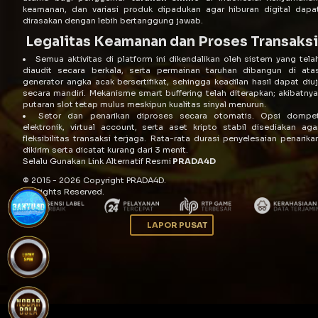
keamanan, dan variasi produk dipadukan agar hiburan digital dapa
dirasakan dengan lebih bertanggung jawab.
Legalitas Keamanan dan Proses Transaksi
Semua aktivitas di platform ini dikendalikan oleh sistem yang tela
diaudit secara berkala, serta permainan taruhan dibangun di ata
generator angka acak bersertifikat, sehingga keadilan hasil dapat diuj
secara mandiri. Mekanisme smart buffering telah diterapkan; akibatnya
putaran slot tetap mulus meskipun kualitas sinyal menurun.
Setor dan penarikan diproses secara otomatis. Opsi dompe
elektronik, virtual account, serta aset kripto stabil disediakan aga
fleksibilitas transaksi terjaga. Rata-rata durasi penyelesaian penarika
dikirim serta dicatat kurang dari 3 menit.
Selalu Gunakan Link Alternatif Resmi
PRADA4D
© 2015 - 2026 Copyright PRADA4D.
All Rights Reserved.
LAPOR PUSAT