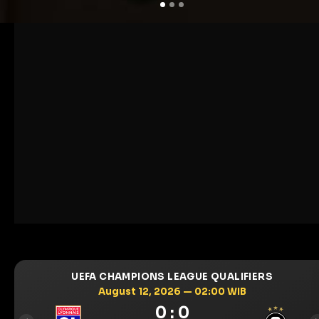
LIFIERS
UEFA CHAMPIONS LEAGUE QUA
WIB
August 12, 2026 — 01:30 
0 : 0