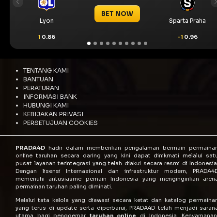
Previous
BET NOW
Sparta Praha
SK Sturm Graz
-1
0.96
-0.5
0.95
TENTANG KAMI
BANTUAN
PERATURAN
INFORMASI BANK
HUBUNGI KAMI
KEBIJAKAN PRIVASI
PERSETUJUAN COOKIES
PRADA4D
hadir dalam memberikan pengalaman bermain permaina
online taruhan secara daring yang kini dapat dinikmati melalui sat
pusat layanan terintegrasi yang telah diakui secara resmi di Indonesia
Dengan lisensi Internasional dan infrastruktur modern, PRADA4
memenuhi antusiasme pemain Indonesia yang menginginkan aren
permainan taruhan paling diminati.
Melalui tata kelola yang diawasi secara ketat dan katalog permaina
yang terus di update serta diperbarui, PRADA4D telah menjadi saran
utama bagi penggemar
taruhan online
di Indonesia. Kenyamanan