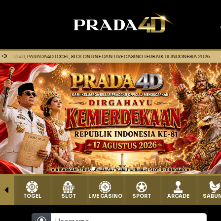
A4D, PARADA4D TOGEL, SLOT ONLINE DAN LIVE CASINO TERBAIK DI INDONESIA 2026
TOGEL
SLOT
LIVE CASINO
SPORT
ARCADE
SABU