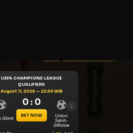
9/8/2026
8/8/2026
8/8/2026
UEFA CHAMPIONS LEAGUE
QUALIFIERS
August 11, 2026 — 22:00 WIB
0 : 0
Next
BET NOW
irat
Levski Sofia
ty (n)
0
0.76
0.00
-0.94