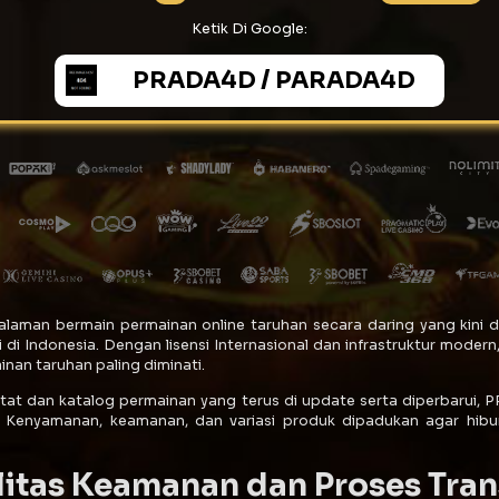
Ketik Di Google:
PRADA4D / PARADA4D
aman bermain permainan online taruhan secara daring yang kini da
smi di Indonesia. Dengan lisensi Internasional dan infrastruktur m
nan taruhan paling diminati.
ketat dan katalog permainan yang terus di update serta diperbarui
. Kenyamanan, keamanan, dan variasi produk dipadukan agar hibur
litas Keamanan dan Proses Tran