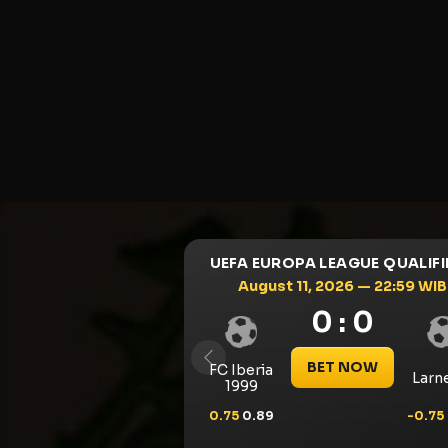
9/8/2026
9/8/2026
9/8/20
SPAIN LA LIGA
August 16, 2026 — 00:30 WI
0 : 0
Previous
BET NOW
Alaves
Get
0.00
0.57
0.00