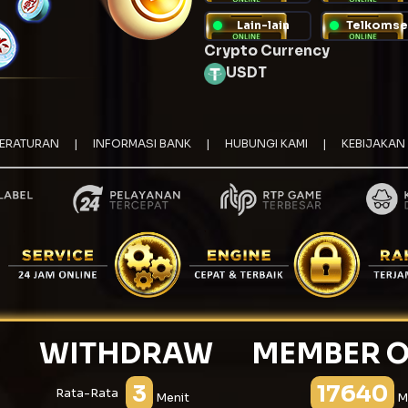
Lain-lain
Telkomse
Crypto Currency
USDT
PERATURAN
|
INFORMASI BANK
|
HUBUNGI KAMI
|
KEBIJAKAN 
WITHDRAW
MEMBER O
3
17640
Rata-Rata
Menit
M