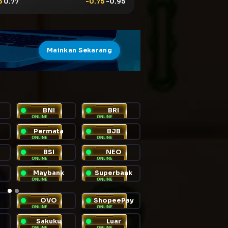
Mainkan Sekarang
bank
OVO
ShopeePay
Sakuku
Luar