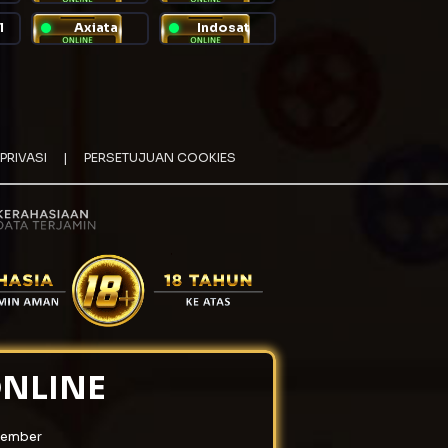
l
Axiata
Indosat
PRIVASI
|
PERSETUJUAN COOKIES
NLINE
ember